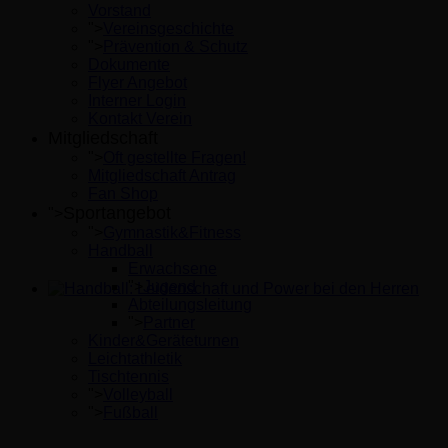
Vorstand
">
Vereinsgeschichte
">
Prävention & Schutz
Dokumente
Flyer Angebot
Interner Login
Kontakt Verein
Mitgliedschaft
">
Oft gestellte Fragen!
Mitgliedschaft Antrag
Fan Shop
Sportangebot
">
">
Gymnastik&Fitness
Handball
Erwachsene
">
Jugend
Abteilungsleitung
Handball: Leidenschaft und Power bei den Herren
">
Partner
Kinder&Geräteturnen
Leichtathletik
Tischtennis
">
Volleyball
">
Fußball