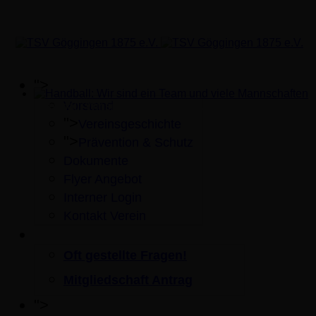
">
Verein
Vorstand
Handball: Wir sind ein Team und viele Mannschaften
">
Vereinsgeschichte
">
Prävention & Schutz
Dokumente
Flyer Angebot
Interner Login
Kontakt Verein
Mitgliedschaft
Oft gestellte Fragen!
Mitgliedschaft Antrag
">
Sportangebot