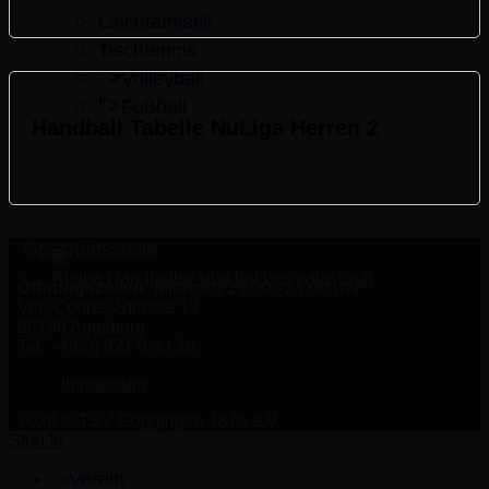
Leichtathletik
Tischtennis
">
Volleyball
">
Fußball
Handball Tabelle NuLiga Herren 2
Geschäftsstelle
Kleine Handballer sind bei uns ganz groß
Öffnungszeiten:
Mittwoch 19.00 - 21.00 Uhr
Von-Cobres-Strasse 13
86199 Augsburg
Tel. +49(0) 821 9 33 36
Impressum
2026 © TSV Göggingen 1875 e.V.
Sign In
Verein
">