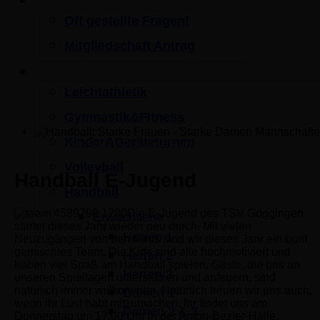
Mitgliedschaft
Oft gestellte Fragen!
Mitgliedschaft Antrag
Sportangebot
Leichtathletik
Gymnastik&Fitness
Kinder&Geräteturnen
Handball: Starke Frauen - Starke Damen Mannschaften
Volleyball
Handball E-Jugend
Handball
Die E-Jugend des TSV Göggingen
Erwachsene
startet dieses Jahr wieder neu durch. Mit vielen
Herren 1
Neuzugängen von den Minis sind wir dieses Jahr ein bunt
gemischtes Team. Die Kids sind alle hochmotiviert und
Herren 2
haben viel Spaß am Handball spielen. Gäste, die uns an
Herren 3
unseren Spieltagen unterstützen und anfeuern, sind
natürlich immer willkommen. Natürlich freuen wir uns auch,
Damen 1
wenn ihr Lust habt mitzumachen. Ihr findet uns am
Damen 2 & 3
Donnerstag um 17:00 Uhr in der Anton-Bezler-Halle.