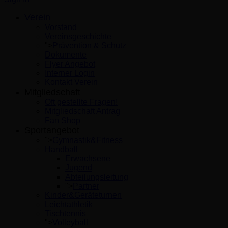
Verein
Vorstand
Vereinsgeschichte
">
Prävention & Schutz
Dokumente
Flyer Angebot
Interner Login
Kontakt Verein
Mitgliedschaft
Oft gestellte Fragen!
Mitgliedschaft Antrag
Fan Shop
Sportangebot
">
Gymnastik&Fitness
Handball
Erwachsene
Jugend
Abteilungsleitung
">
Partner
Kinder&Geräteturnen
Leichtathletik
Tischtennis
">
Volleyball