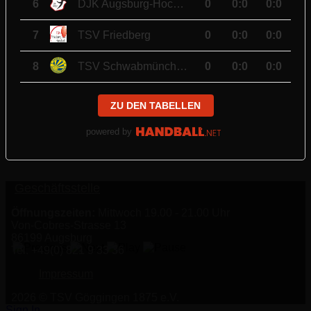
6
DJK Augsburg-Hochzoll
0
0
:
0
0:0
7
TSV Friedberg
0
0
:
0
0:0
8
TSV Schwabmünchen II
0
0
:
0
0:0
ZU DEN TABELLEN
powered by
Geschäftsstelle
Öffnungszeiten:
Mittwoch 19.00 - 21.00 Uhr
Von-Cobres-Strasse 13
86199 Augsburg
Tel. +49(0) 821 9 33 36
Impressum
2026 © TSV Göggingen 1875 e.V.
Sign In