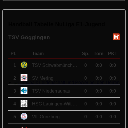
Handball Tabelle NuLiga E1-Jugend
TSV Göggingen
Pl.
Team
Sp.
Tore
PKT
1
TSV Schwabmünchen
0
0
:
0
0:0
2
SV Mering
0
0
:
0
0:0
Handball: Leidenschaft und Power bei den Herren
3
TSV Niederraunau
0
0
:
0
0:0
4
HSG Lauingen-Wittislingen
0
0
:
0
0:0
5
VfL Günzburg
0
0
:
0
0:0